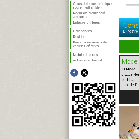
Guies de bones pràctiques
sobre medi ambient
Recursos d'educació
ambiental
Enllaços d´interés
Cons
Ordenances
El nostre
Residus
Punts de recàrrega de
vehicles elèctrics
Notícies i alertes
Mode
Actualitat ambiental
El Model
d'Excel·lè
certificat
total de l