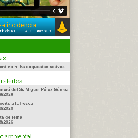
eva incidència
mb els teus serveis municipals
es
ent no hi ha enquestes actives
i alertes
nció del Sr. Miguel Pérez Gómez
8/2026
erts a la fresca
8/2026
ta de feina
8/2026
at ambiental