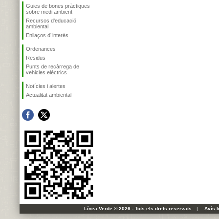
Guies de bones pràctiques
sobre medi ambient
Recursos d'educació
ambiental
Enllaços d´interés
Ordenances
Residus
Punts de recàrrega de
vehicles elèctrics
Notícies i alertes
Actualitat ambiental
Línea Verde ® 2026 - Tots els drets reservats
|
Avís l