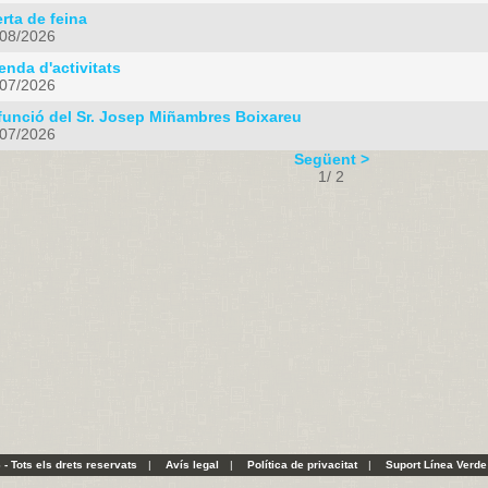
rta de feina
/08/2026
nda d'activitats
/07/2026
funció del Sr. Josep Miñambres Boixareu
/07/2026
Següent >
1/ 2
- Tots els drets reservats
|
Avís legal
|
Política de privacitat
|
Suport Línea Verde