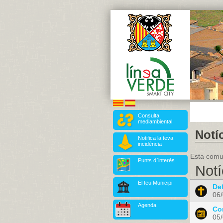
Consulta
mediambiental
Notíc
Notifica la teva
incidència
Esta comun
Punts d`interès
Notí
El teu Municipi
De
06
Agenda
Con
05