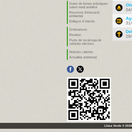
Guies de bones pràctiques
Ofe
sobre medi ambient
04
Recursos d'educació
ambiental
Age
Enllaços d´interés
31
Ordenances
De
Residus
28
Punts de recàrrega de
vehicles elèctrics
Notícies i alertes
Actualitat ambiental
Línea Verde ® 2026 