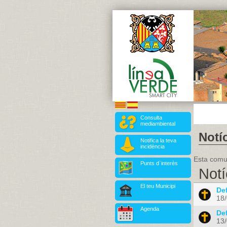
Consulta
mediambiental
Notíc
Notifica la teva
incidència
Esta comun
Punts d`interès
Notí
El teu Municipi
De
18
Agenda
De
13