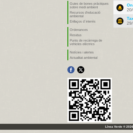
Guies de bones pràctiques
On
sobre medi ambient
20
Recursos d'educació
ambiental
Tax
Enllaços d´interés
29
Ordenances
Residus
Punts de recàrrega de
vehicles elèctrics
Notícies i alertes
Actualitat ambiental
Línea Verde ® 2026 