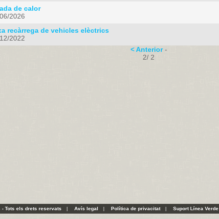
ada de calor
/06/2026
a recàrrega de vehicles elèctrics
/12/2022
< Anterior
-
2/ 2
- Tots els drets reservats
|
Avís legal
|
Política de privacitat
|
Suport Línea Verde