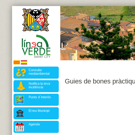
Consulta
mediambiental
Guies de bones pràctiq
Notifica la teva
incidència
Punts d`interès
El teu Municipi
Agenda