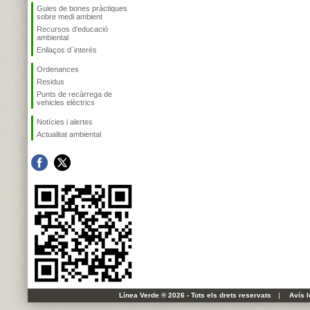
Guies de bones pràctiques
sobre medi ambient
Recursos d'educació
ambiental
Enllaços d´interés
Ordenances
Residus
Punts de recàrrega de
vehicles elèctrics
Notícies i alertes
Actualitat ambiental
Línea Verde ® 2026 - Tots els drets reservats
|
Avís l