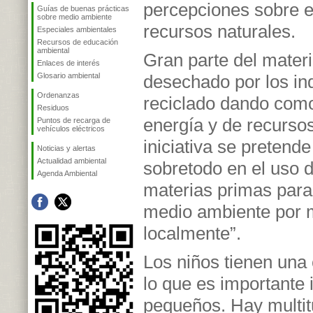
percepciones sobre el
Guías de buenas prácticas
sobre medio ambiente
recursos naturales.
Especiales ambientales
Recursos de educación
ambiental
Gran parte del mater
Enlaces de interés
Glosario ambiental
desechado por los in
Ordenanzas
reciclado dando como
Residuos
energía y de recurso
Puntos de recarga de
vehículos eléctricos
iniciativa se preten
Noticias y alertas
Actualidad ambiental
sobretodo en el uso d
Agenda Ambiental
materias primas para
medio ambiente por m
localmente”.
Los niños tienen una
lo que es importante 
pequeños. Hay multit