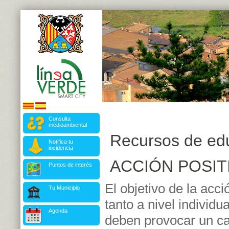
Consulta
medioambiental
Recursos de ed
Notifica tu
incidencia
ACCIÓN POSIT
Puntos de interés
El objetivo de la acci
Tu Municipio
tanto a nivel individ
Agenda
deben provocar un ca