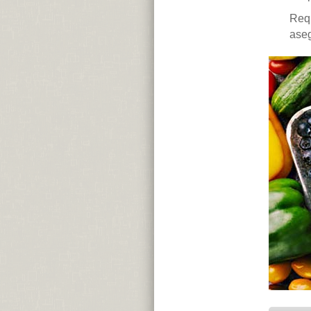
Requ
aseg