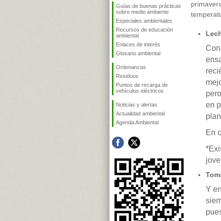
primavera
Guías de buenas prácticas
sobre medio ambiente
temperatu
Especiales ambientales
Recursos de educación
Lec
ambiental
Enlaces de interés
Con 
Glosario ambiental
ensa
Ordenanzas
reci
Residuos
mejo
Puntos de recarga de
vehículos eléctricos
pero
en p
Noticias y alertas
Actualidad ambiental
plan
Agenda Ambiental
En c
*Exi
jove
Tom
Y en
siem
pues