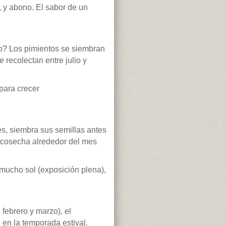
 y abono. El sabor de un
to? Los pimientos se siembran
 recolectan entre julio y
 para crecer
es, siembra sus semillas antes
e cosecha alrededor del mes
 mucho sol (exposición plena),
febrero y marzo), el
n en la temporada estival.