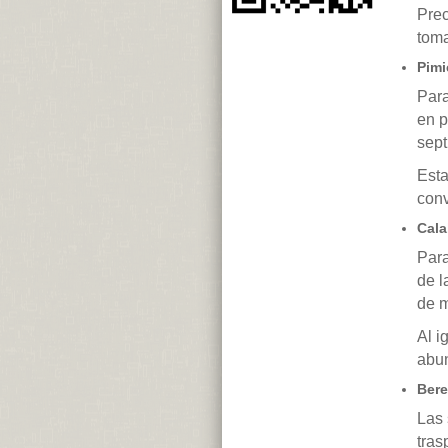
Prec
toma
Pimi
Para
en p
sept
Esta
con
Cala
Para
de l
de 
Al i
abu
Bere
Las 
tras