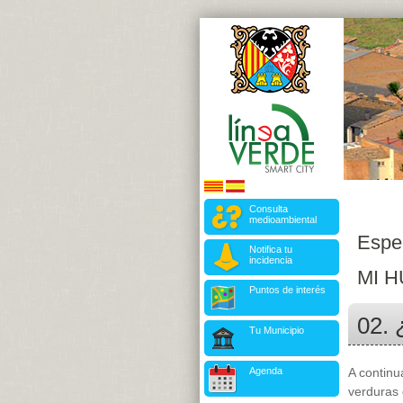
Consulta
medioambiental
Espe
Notifica tu
incidencia
MI HU
Puntos de interés
02. 
Tu Municipio
Agenda
A continu
verduras 