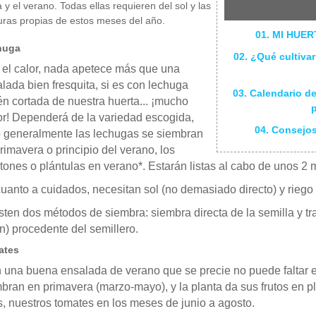
 y el verano. Todas ellas requieren del sol y las
ras propias de estos meses del año.
01. MI HUER
huga
02. ¿Qué cultivar
el calor, nada apetece más que una
lada bien fresquita, si es con lechuga
03. Calendario d
én cortada de nuestra huerta... ¡mucho
p
r! Dependerá de la variedad escogida,
04. Consejos
 generalmente las lechugas se siembran
rimavera o principio del verano, los
tones o plántulas en verano*. Estarán listas al cabo de unos 2
uanto a cuidados, necesitan sol (no demasiado directo) y rieg
sten dos métodos de siembra: siembra directa de la semilla y tr
n) procedente del semillero.
ates
 una buena ensalada de verano que se precie no puede faltar e
bran en primavera (marzo-mayo), y la planta da sus frutos en
, nuestros tomates en los meses de junio a agosto.