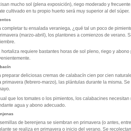
isan mucho sol (plena exposición), riego moderado y frecuente,
te cultivado en tu propio huerto será muy superior al del súper.
entos
 completar tu ensalada veraniega, ¿qué tal un poco de pimien
rimavera (marzo-abril), los plantones a comienzos de verano. Se
iembre.
 hortaliza requiere bastantes horas de sol pleno, riego y abono
venientemente.
bacín
 preparar deliciosas cremas de calabacín cien por cien natural
a primavera (febrero-marzo), las plántulas durante la misma. S
mayo.
gual que los tomates o los pimientos, los calabacines necesitan
ndante agua y abono adecuado.
njenas
semillas de berenjena se siembran en primavera (o antes, entre 
plante se realiza en primavera o inicio del verano. Se recolecta